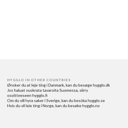
HYGGLO IN OTHER COUNTRIES
Ønsker du at
leje ting i Danmark
, kan du besøge
hygglo.dk
Jos haluat
vuokrata tavaroita Suomessa
, siirry
osoitteeseen
hygglo.fi
Om du vill
hyra saker i Sverige
, kan du besöka
hygglo.se
Hvis du vil
leie ting i Norge
, kan du besøke
hygglo.no