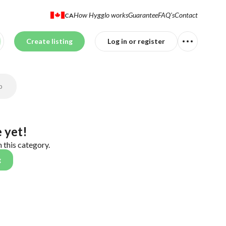
How Hygglo works
Guarantee
FAQ's
Contact
CA
Create listing
Log in or register
p
 yet!
n this category.
g