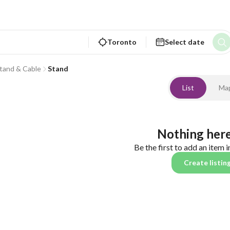
Toronto
Select date
tand & Cable
Stand
List
Ma
Nothing here
Be the first to add an item i
Create listin