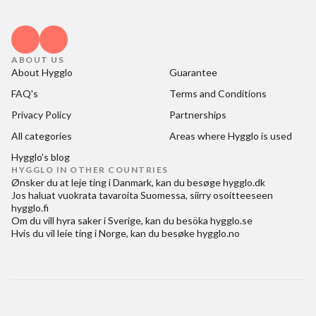
ABOUT US
About Hygglo
Guarantee
FAQ's
Terms and Conditions
Privacy Policy
Partnerships
All categories
Areas where Hygglo is used
Hygglo's blog
HYGGLO IN OTHER COUNTRIES
Ønsker du at
leje ting i Danmark
, kan du besøge
hygglo.dk
Jos haluat
vuokrata tavaroita Suomessa
, siirry osoitteeseen
hygglo.fi
Om du vill
hyra saker i Sverige
, kan du besöka
hygglo.se
Hvis du vil
leie ting i Norge
, kan du besøke
hygglo.no